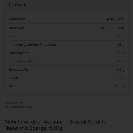
Nährwerte
Nährwerte
je 100 g/ml
Brennwert
1193 kJ / 285 kcal
Fett
13.0 g
davon gesättigte Fettsäuren
1.3 g
Kohlenhydrate
33.0 g
davon Zucker
1.2 g
Ballaststoffe
3.0 g
Eiweiß
7.7 g
Salz
1.33 g
SKU: 0150699
ISBN: 8011242121226
Mehr Infos über Avesani - Girasoli Gefüllte
Nudel mit Spargel 500g