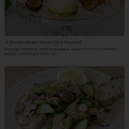
🍋 Zitronen-Mandel-Dessert (für 6 Personen)
Knuspriger Keksboden, weiße Schokolade & Joghurtcreme mit Zitronenzeste –
getoppt mit Maracuja & Kokos. Der...