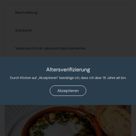
Beschreibung
Steckbrief
Verantwortlicher Lebensmittelunternehmer
Altersverifizierung
Produkte, Rezepte & Tipps!
Durch Klicken auf „Akzeptieren“ bestätige ich, dass ich über 18 Jahre alt bin.
Entdecken Sie leckere Rezepte und exklusive Produkte
Akzeptieren