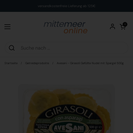
Zum Inhalt springen
versandkostenfreie Lieferung ab 125€
Warenkorb öff
0
Menü öffnen
Startseite
/
Getreideprodukte
/
Avesani - Girasoli Gefüllte Nudel mit Spargel 500g