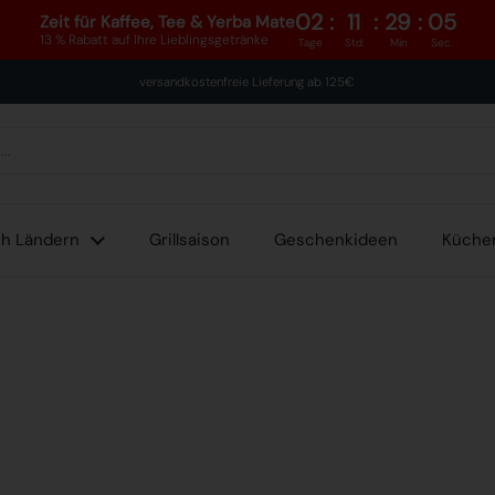
02
:
11
:
29
:
05
Zeit für Kaffee, Tee & Yerba Mate
13 % Rabatt auf Ihre Lieblingsgetränke
Tage
Std.
Min
Sec.
versandkostenfreie Lieferung ab 125€
h Ländern
Grillsaison
Geschenkideen
Küche