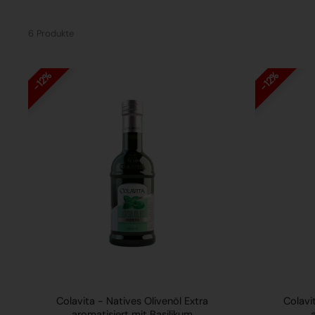
6 Produkte
12%
12%
Colavita - Natives Olivenöl Extra
Colavi
aromatisiert mit Basilikum