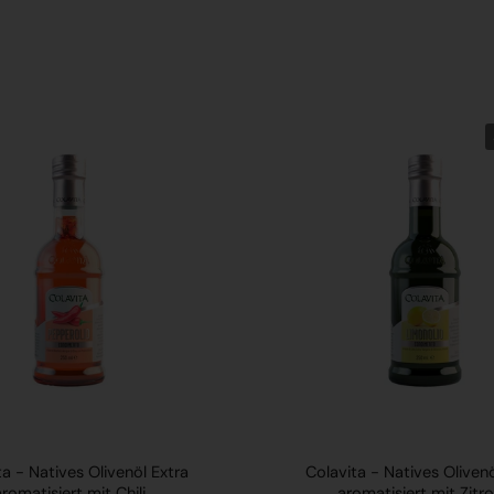
ta - Natives Olivenöl Extra
Colavita - Natives Olivenö
aromatisiert mit Chili
aromatisiert mit Zitr