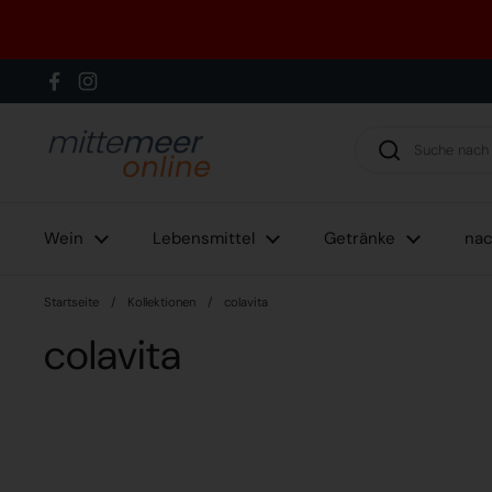
Zum Inhalt springen
Facebook
Instagram
Wein
Lebensmittel
Getränke
nac
Startseite
/
Kollektionen
/
colavita
colavita