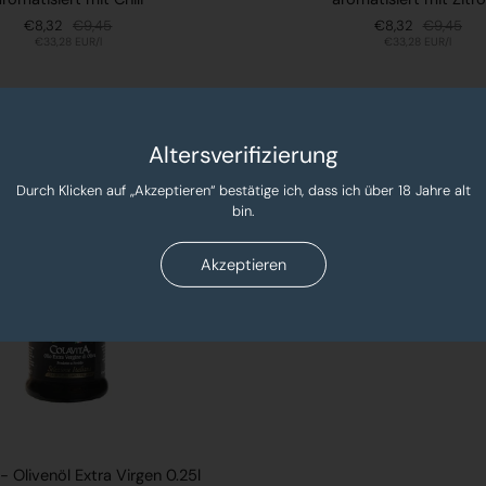
Sale-Preis:
€8,32
Regulärer Preis:
€9,45
Sale-Preis:
€8,32
Regulärer P
€9,45
Stückpreis:
€33,28 EUR/l
Stückpreis:
€33,28 EUR/l
Altersverifizierung
Durch Klicken auf „Akzeptieren“ bestätige ich, dass ich über 18 Jahre alt
bin.
Akzeptieren
- Olivenöl Extra Virgen 0.25l