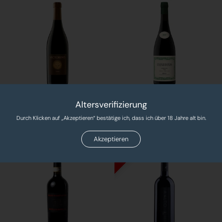
Altersverifizierung
Victorino Tinto
Cuentaviñas Tinto Garnacha
Preis:
€46,95
Preis:
€46,95
Durch Klicken auf „Akzeptieren“ bestätige ich, dass ich über 18 Jahre alt bin.
Stückpreis:
€62,60 EUR/l
Stückpreis:
€62,60 EUR/l
Akzeptieren
11%