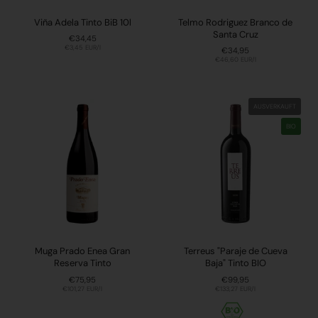
Viña Adela Tinto BiB 10l
Telmo Rodriguez Branco de
Santa Cruz
Preis:
€34,45
Stückpreis:
€3,45 EUR/l
Preis:
€34,95
Stückpreis:
€46,60 EUR/l
AUSVERKAUFT
BIO
Muga Prado Enea Gran
Terreus "Paraje de Cueva
Reserva Tinto
Baja" Tinto BIO
Preis:
€75,95
Preis:
€99,95
Stückpreis:
€101,27 EUR/l
Stückpreis:
€133,27 EUR/l