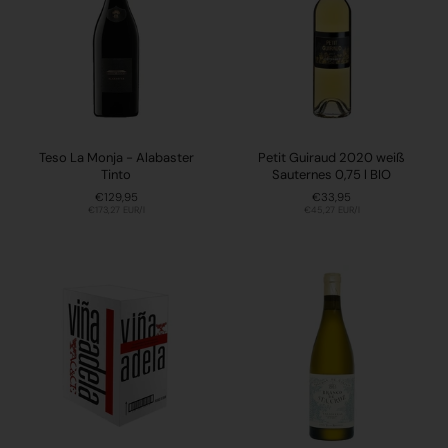
Teso La Monja - Alabaster
Petit Guiraud 2020 weiß
Tinto
Sauternes 0,75 l BIO
Preis:
€129,95
Preis:
€33,95
Stückpreis:
€173,27 EUR/l
Stückpreis:
€45,27 EUR/l