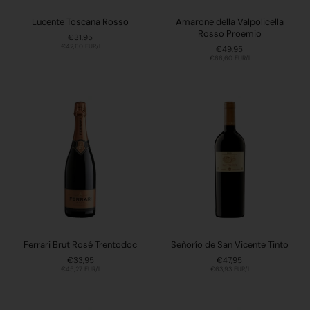
Lucente Toscana Rosso
Amarone della Valpolicella
Rosso Proemio
Preis:
€31,95
Stückpreis:
€42,60 EUR/l
Preis:
€49,95
Stückpreis:
€66,60 EUR/l
Ferrari Brut Rosé Trentodoc
Señorío de San Vicente Tinto
Preis:
€33,95
Preis:
€47,95
Stückpreis:
€45,27 EUR/l
Stückpreis:
€63,93 EUR/l