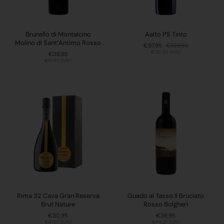
Brunello di Montalcino
Aalto PS Tinto
Molino di Sant’Antimo Rosso
Sale-Preis:
€97,95
Regulärer Preis:
€109,95
Stückpreis:
€130,60 EUR/l
Preis:
€38,95
Stückpreis:
€51,93 EUR/l
Rima 32 Cava Gran Reserva
Guado al Tasso Il Bruciato
Brut Nature
Rosso Bolgheri
Preis:
€30,95
Preis:
€36,95
Stückpreis:
€41,27 EUR/l
Stückpreis:
€49,27 EUR/l