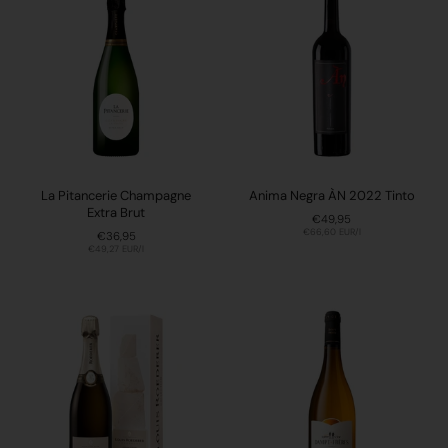
La Pitancerie Champagne
Anima Negra ÀN 2022 Tinto
Extra Brut
Preis:
€49,95
Stückpreis:
€66,60 EUR/l
Preis:
€36,95
Stückpreis:
€49,27 EUR/l