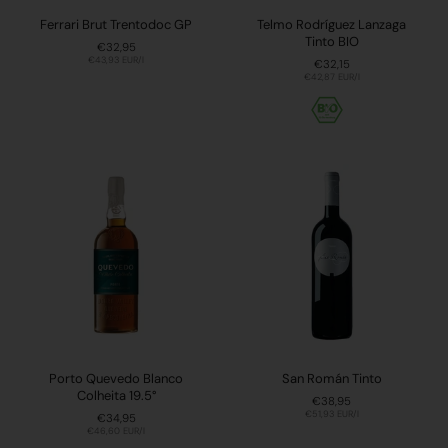
Ferrari Brut Trentodoc GP
Telmo Rodríguez Lanzaga
Tinto BIO
Preis:
€32,95
Stückpreis:
€43,93 EUR/l
Preis:
€32,15
Stückpreis:
€42,87 EUR/l
Porto Quevedo Blanco
San Román Tinto
Colheita 19.5°
Preis:
€38,95
Stückpreis:
€51,93 EUR/l
Preis:
€34,95
Stückpreis:
€46,60 EUR/l