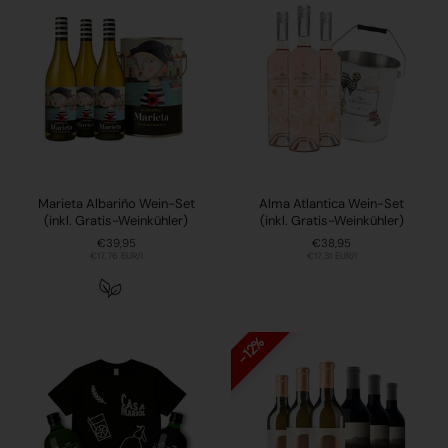
Marieta Albariño Wein-Set
Alma Atlantica Wein-Set
(inkl. Gratis-Weinkühler)
(inkl. Gratis-Weinkühler)
Preis:
€39,95
Preis:
€38,95
Stückpreis:
€17,76 EUR/l
Stückpreis:
€17,31 EUR/l
12%