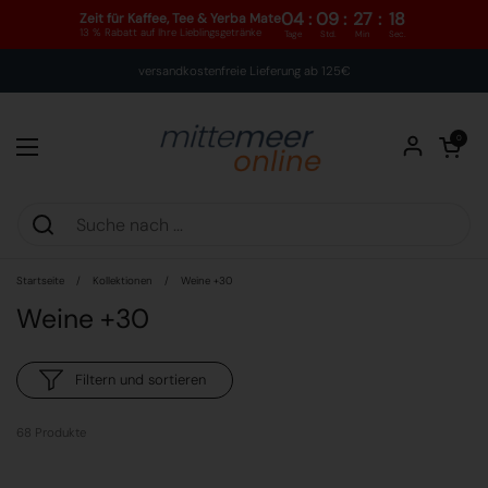
04
:
09
:
27
:
Zeit für Kaffee, Tee & Yerba Mate
13 % Rabatt auf Ihre Lieblingsgetränke
Tage
Std.
Min
Zum Inhalt springen
versandkostenfreie Lieferung ab 125€
Warenkorb öff
0
Menü öffnen
Startseite
/
Kollektionen
/
Weine +30
Weine +30
Filtern und sortieren
68 Produkte