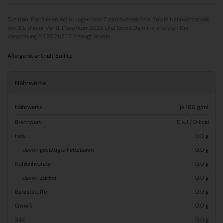
Zutaten:
Für Diesen Wein Liegen Kein Zutatenverzeichnis Sowie Nährwerttabelle
Vor, Da Dieser Vor 8. Dezember 2023 Und Somit Dem Inkrafttreten Der
Verordnung EU 2021/2117 Erzeugt Wurde.
Allergene:
enthält Sulfite
Nährwerte
Nährwerte
je 100 g/ml
Brennwert
0 kJ / 0 kcal
Fett
0.0 g
davon gesättigte Fettsäuren
0.0 g
Kohlenhydrate
0.0 g
davon Zucker
0.0 g
Ballaststoffe
0.0 g
Eiweiß
0.0 g
Salz
0.0 g