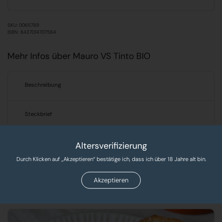
SKU: 0065789
ISBN: 8437014707564
Mehr Infos über Mauro VS Tinto BIO
Beschreibung
Steckbrief
Altersverifizierung
Verantwortlicher Lebensmittelunternehmer
Durch Klicken auf „Akzeptieren“ bestätige ich, dass ich über 18 Jahre alt bin.
Produkte, Rezepte & Tipps!
Akzeptieren
Entdecken Sie leckere Rezepte und exklusive Produkte