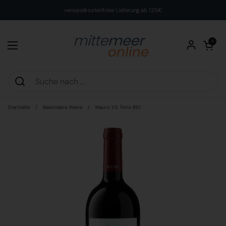
Zum Inhalt springen
versandkostenfreie Lieferung ab 125€
Warenkorb öff
0
Menü öffnen
Startseite
/
Besondere Weine
/
Mauro VS Tinto BIO