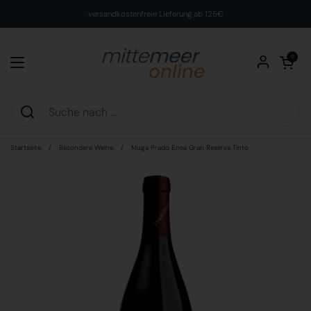
Zum Inhalt springen
versandkostenfreie Lieferung ab 125€
Warenkorb öff
0
Menü öffnen
Startseite
/
Besondere Weine
/
Muga Prado Enea Gran Reserva Tinto