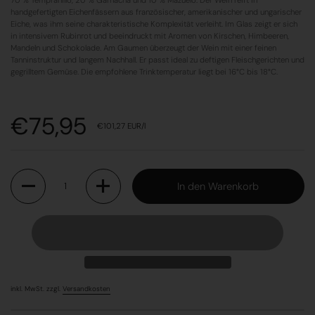
70 % Tempranillo, 20 % Garnacha und 10 % Mazuelo. Der Wein reift in
handgefertigten Eichenfässern aus französischer, amerikanischer und ungarischer
Eiche, was ihm seine charakteristische Komplexität verleiht. Im Glas zeigt er sich
in intensivem Rubinrot und beeindruckt mit Aromen von Kirschen, Himbeeren,
Mandeln und Schokolade. Am Gaumen überzeugt der Wein mit einer feinen
Tanninstruktur und langem Nachhall. Er passt ideal zu deftigen Fleischgerichten und
gegrilltem Gemüse. Die empfohlene Trinktemperatur liegt bei 16°C bis 18°C.
Preis:
€75,95
Stückpreis:
€101,27 EUR/l
Anzahl
In den Warenkorb
inkl. MwSt. zzgl.
Versandkosten