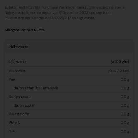
Zutaten:
enthält Sulfite. Für diesen Wein liegen kein Zutatenverzeichnis sowie
Nährwerttabelle vor, da dieser vor 8. Dezember 2023 und somit dem
Inkrafttreten der Verordnung EU 2021/2117 erzeugt wurde.
Allergene:
enthält Sulfite
Nährwerte
Nährwerte
je 100 g/ml
Brennwert
0 kJ / 0 kcal
Fett
0.0 g
davon gesättigte Fettsäuren
0.0 g
Kohlenhydrate
0.0 g
davon Zucker
0.0 g
Ballaststoffe
0.0 g
Eiweiß
0.0 g
Salz
0.0 g