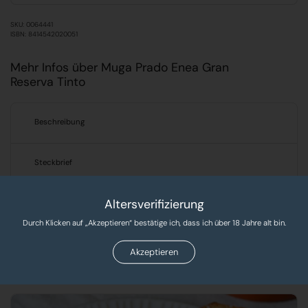
SKU: 0064441
ISBN: 8414542020051
Mehr Infos über Muga Prado Enea Gran
Reserva Tinto
Beschreibung
Steckbrief
Altersverifizierung
Verantwortlicher Lebensmittelunternehmer
Durch Klicken auf „Akzeptieren“ bestätige ich, dass ich über 18 Jahre alt bin.
Produkte, Rezepte & Tipps!
Akzeptieren
Entdecken Sie leckere Rezepte und exklusive Produkte