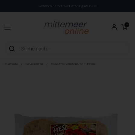
Zum Inhalt springen
versandkostenfreie Lieferung ab 125€
Warenkorb öff
0
Menü öffnen
Startseite
/
Lebensmittel
/
Colacchio Vollkornbrot mit Chili