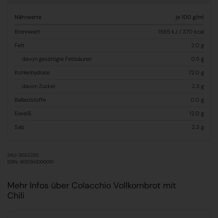
Nährwerte
je 100 g/ml
Brennwert
1565 kJ / 370 kcal
Fett
2.0 g
davon gesättigte Fettsäuren
0.5 g
Kohlenhydrate
72.0 g
davon Zucker
2.3 g
Ballaststoffe
0.0 g
Eiweiß
12.0 g
Salz
2.3 g
SKU: 0032285
ISBN: 8012941000010
Mehr Infos über Colacchio Vollkornbrot mit
Chili