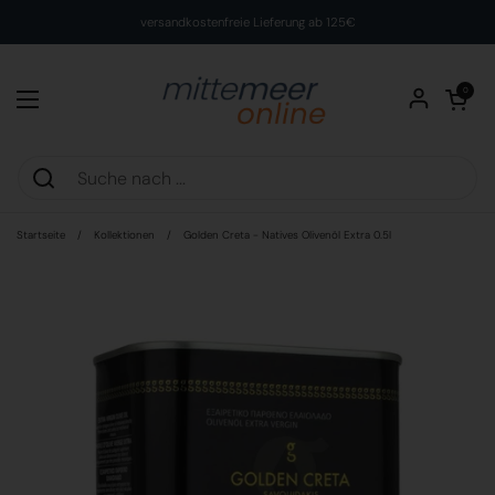
Zum Inhalt springen
versandkostenfreie Lieferung ab 125€
Warenkorb öff
0
Menü öffnen
Startseite
/
Kollektionen
/
Golden Creta - Natives Olivenöl Extra 0.5l