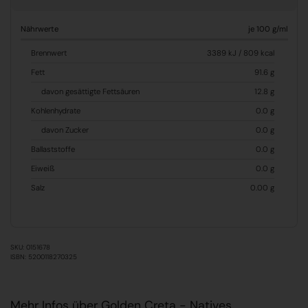
Nährwerte
je 100 g/ml
Brennwert
3389 kJ / 809 kcal
Fett
91.6 g
davon gesättigte Fettsäuren
12.8 g
Kohlenhydrate
0.0 g
davon Zucker
0.0 g
Ballaststoffe
0.0 g
Eiweiß
0.0 g
Salz
0.00 g
SKU: 0151678
ISBN: 5200118270325
Mehr Infos über Golden Creta - Natives