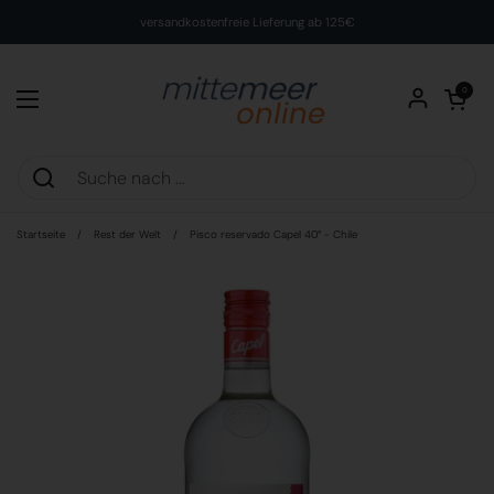
Zum Inhalt springen
versandkostenfreie Lieferung ab 125€
Warenkorb öff
0
Menü öffnen
Startseite
/
Rest der Welt
/
Pisco reservado Capel 40° - Chile