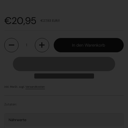
Preis:
€20,95
Stückpreis:
€27,93 EUR/l
Anzahl
In den Warenkorb
inkl. MwSt. zzgl.
Versandkosten
Zutaten:
Nährwerte