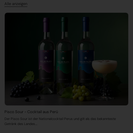
Alle anzeigen
Pisco Sour - Cocktail aus Perú
Der Pisco Sour ist der Nationalcocktail Perus und gilt als das bekannteste
Getränk des Landes....