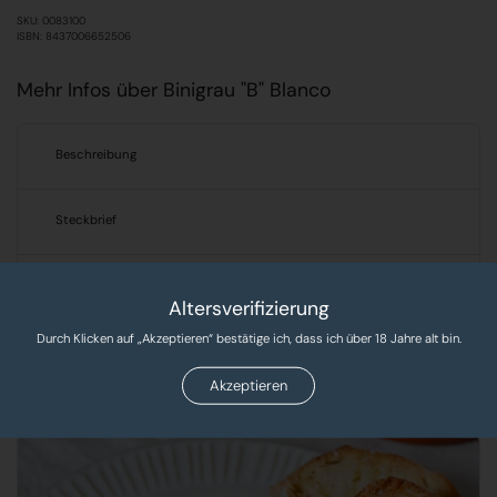
SKU: 0083100
ISBN: 8437006652506
Mehr Infos über Binigrau "B" Blanco
Beschreibung
Steckbrief
Verantwortlicher Lebensmittelunternehmer
Altersverifizierung
Durch Klicken auf „Akzeptieren“ bestätige ich, dass ich über 18 Jahre alt bin.
Produkte, Rezepte & Tipps!
Akzeptieren
Entdecken Sie leckere Rezepte und exklusive Produkte