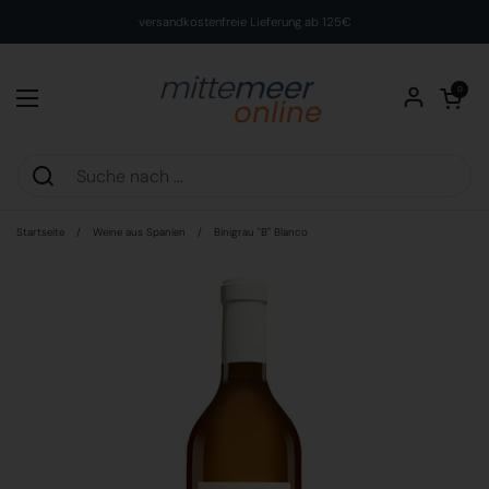
Zum Inhalt springen
versandkostenfreie Lieferung ab 125€
Warenkorb öff
0
Menü öffnen
Startseite
/
Weine aus Spanien
/
Binigrau "B" Blanco