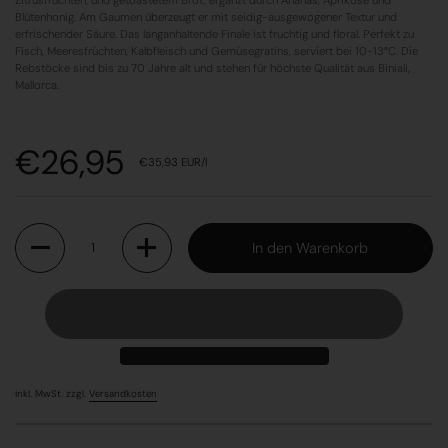
Zitrusfrüchten, und getoastetem Brot, ergänzt durch Ananas, Aprikose und
Blütenhonig. Am Gaumen überzeugt er mit seidig-ausgewogener Textur und
erfrischender Säure. Das langanhaltende Finale ist fruchtig und floral. Perfekt zu
Fisch, Meeresfrüchten, Kalbfleisch und Gemüsegratins, serviert bei 10-13°C. Die
Rebstöcke sind bis zu 70 Jahre alt und stehen für höchste Qualität aus Biniali,
Mallorca.
Preis:
€26,95
Stückpreis:
€35,93 EUR/l
Anzahl
In den Warenkorb
inkl. MwSt. zzgl.
Versandkosten