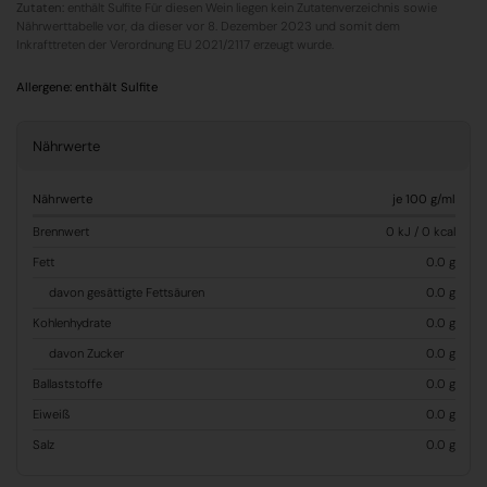
Zutaten:
enthält Sulfite Für diesen Wein liegen kein Zutatenverzeichnis sowie
Nährwerttabelle vor, da dieser vor 8. Dezember 2023 und somit dem
Inkrafttreten der Verordnung EU 2021/2117 erzeugt wurde.
Allergene:
enthält Sulfite
Nährwerte
Nährwerte
je 100 g/ml
Brennwert
0 kJ / 0 kcal
Fett
0.0 g
davon gesättigte Fettsäuren
0.0 g
Kohlenhydrate
0.0 g
davon Zucker
0.0 g
Ballaststoffe
0.0 g
Eiweiß
0.0 g
Salz
0.0 g