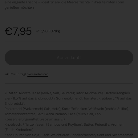
eine elegante Frische – ideal für alle, die Meeresfrüchte in ihrer feinsten Form
genießen möchten.
Preis:
€7,95
Stückpreis:
€15,90 EUR/kg
Ausverkauft
inkl. MwSt. zzgl.
Versandkosten
Zutaten:
Ricotta-Käse (Molke, Salz, Säureregulator: Milchsäure), Hartweizengrieß,
Eier (11,5 % auf das Endprodukt), Sonnenblumenöl, Tomaten, Krabben (7 % auf das
Endprodukt),
Paniermehl (Weizenmehl, Salz, Hefe), Kartoffelflocken, Weißwein (enthält Sulfite),
Tomatenkonzentrat, Salz, Grana Padano Käse (Milch, Salz, Lab,
Konservierungsmittel: Lysozym aus Ei),
Knoblauch, Pflanzenfasern (Bambus und Psyllium), Butter, Petersilie, Aromen
(Fisch, Krebstiere).
Kann Spuren von Soja, Fisch, Weichtieren, Schalenfrüchten, Senf und Sesamsamen