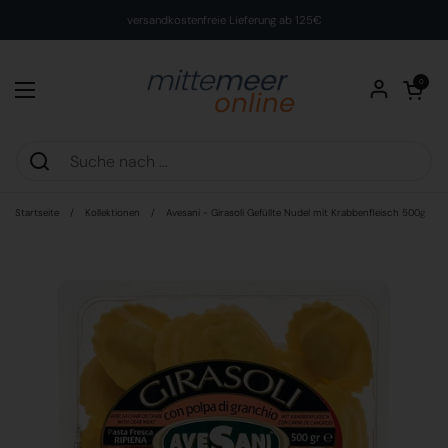
Zum Inhalt springen
versandkostenfreie Lieferung ab 125€
Warenkorb öff
0
Menü öffnen
Startseite
/
Kollektionen
/
Avesani - Girasoli Gefüllte Nudel mit Krabbenfleisch 500g