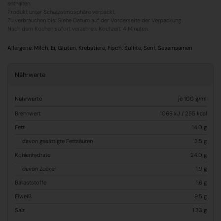
enthalten.
Produkt unter Schutzatmosphäre verpackt.
Zu verbrauchen bis: Siehe Datum auf der Vorderseite der Verpackung.
Nach dem Kochen sofort verzehren. Kochzeit: 4 Minuten.
Allergene:
Milch, Ei, Gluten, Krebstiere, Fisch, Sulfite, Senf, Sesamsamen
Nährwerte
Nährwerte
je 100 g/ml
Brennwert
1068 kJ / 255 kcal
Fett
14.0 g
davon gesättigte Fettsäuren
3.5 g
Kohlenhydrate
24.0 g
davon Zucker
1.9 g
Ballaststoffe
1.6 g
Eiweiß
9.5 g
Salz
1.33 g