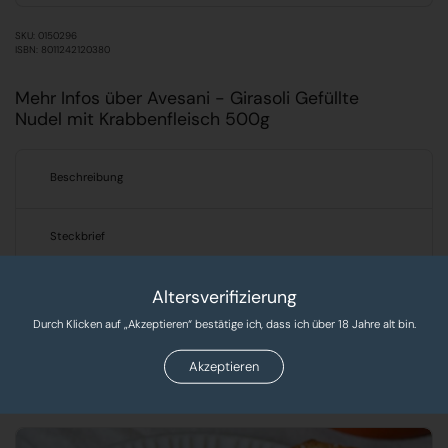
SKU: 0150296
ISBN: 8011242120380
Mehr Infos über Avesani - Girasoli Gefüllte
Nudel mit Krabbenfleisch 500g
Beschreibung
Steckbrief
Altersverifizierung
Verantwortlicher Lebensmittelunternehmer
Durch Klicken auf „Akzeptieren“ bestätige ich, dass ich über 18 Jahre alt bin.
Produkte, Rezepte & Tipps!
Akzeptieren
Entdecken Sie leckere Rezepte und exklusive Produkte