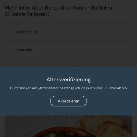
Mehr Infos über Barbadillo Manzanilla Solear
(6 Jahre Reifezeit)
Beschreibung
Steckbrief
Verantwortlicher Lebensmittelunternehmer
Altersverifizierung
Durch Klicken auf „Akzeptieren“ bestätige ich, dass ich über 18 Jahre alt bin.
Produkte, Rezepte & Tipps!
Entdecken Sie leckere Rezepte und exklusive Produkte
Akzeptieren