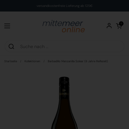
Zum Inhalt springen
versandkostenfreie Lieferung ab 125€
Warenkorb öff
0
Menü öffnen
Startseite
/
Kollektionen
/
Barbadillo Manzanilla Solear (6 Jahre Reifezeit)