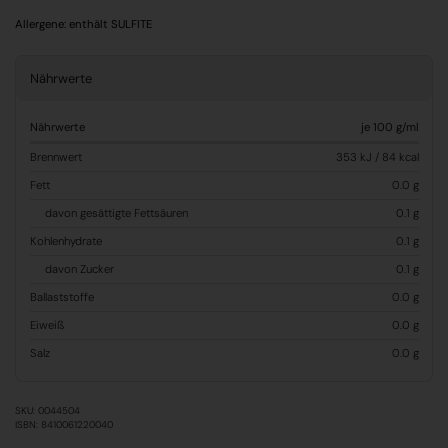
Allergene:
enthält SULFITE
Nährwerte
Nährwerte
je 100 g/ml
Brennwert
353 kJ / 84 kcal
Fett
0.0 g
davon gesättigte Fettsäuren
0.1 g
Kohlenhydrate
0.1 g
davon Zucker
0.1 g
Ballaststoffe
0.0 g
Eiweiß
0.0 g
Salz
0.0 g
SKU: 0044504
ISBN: 8410061220040