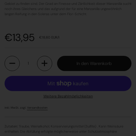
Gebiet zu finden sind. Der Grad an Finesse und Zärtlichkeit dieser Manzanilla sucht
noch ihres Gleichens und das aufgrund der für eine Manzanilla ungewöhnlich
langen Reifung in den Soleras unter dem Flor-Schicht.
Preis:
€13,95
Stückpreis:
€18,60 EUR/l
Anzahl
In den Warenkorb
Weitere Bezahlmöglichkeiten
inkl. MwSt. zzgl.
Versandkosten
Zutaten:
Traube, Weinalkohol, Konservierungsmittel (Sulfite) . Kann Weinsäure
enthalten. Die Abfüllung erfolgte möglicherweise unter Schutzatmosphäre