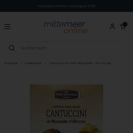
Zum Inhalt springen
versandkostenfreie Lieferung ab 125€
Warenkorb öff
0
Menü öffnen
Startseite
/
Kollektionen
/
Cantuccini mit Wein Moscatello - Pan Ducale