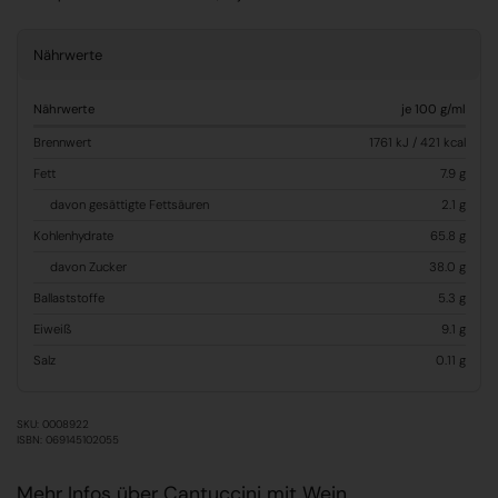
Nährwerte
Nährwerte
je 100 g/ml
Brennwert
1761 kJ / 421 kcal
Fett
7.9 g
davon gesättigte Fettsäuren
2.1 g
Kohlenhydrate
65.8 g
davon Zucker
38.0 g
Ballaststoffe
5.3 g
Eiweiß
9.1 g
Salz
0.11 g
SKU: 0008922
ISBN: 069145102055
Mehr Infos über Cantuccini mit Wein